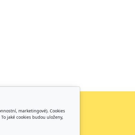
onnostní, marketingové). Cookies
Provozní doba
 To jaké cookies budou uloženy,
PO - PÁ: 7:00 - 16:00