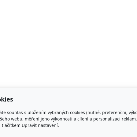
kies
áte souhlas s uložením vybraných cookies (nutné, preferenční, výk
Kontakt
eho webu, měření jeho výkonnosti a cílení a personalizaci reklam.
lačítkem Upravit nastavení.
+420 733 492 095 - Vedoucí DS