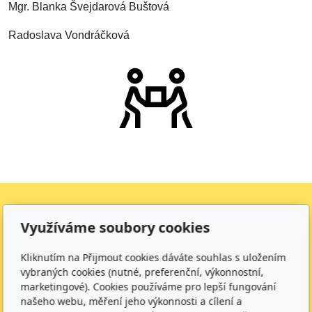
Mgr. Blanka Švejdarová Buštová
Radoslava Vondráčková
Využíváme soubory cookies
Adresa
Dětská skupina Kamínek Hořice
Kliknutím na Přijmout cookies dáváte souhlas s uložením
Karla Kofránka 2342, 50801
vybraných cookies (nutné, preferenční, výkonnostní,
marketingové). Cookies používáme pro lepší fungování
IČO:
60114100
našeho webu, měření jeho výkonnosti a cílení a
Číslo účtu:
19-1161153379/0800