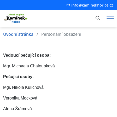
info@kaminekhorice.cz
Hledání
Me
Úvodní stránka
Personální obsazení
Vedoucí pečující osoba:
Mgr. Michaela Chaloupková
Pečující osoby:
Mgr. Nikola Kulichová
Veronika Mocková
Alena Šrámová