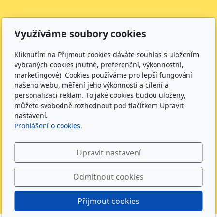
Adresa
Využíváme soubory cookies
Dětská skupina Kamínek Hořice
Kliknutím na Přijmout cookies dáváte souhlas s uložením
Karla Kofránka 2342, 50801
vybraných cookies (nutné, preferenční, výkonnostní,
IČO:
60114100
marketingové). Cookies používáme pro lepší fungování
Číslo účtu:
19-1161153379/0800
našeho webu, měření jeho výkonnosti a cílení a
personalizaci reklam. To jaké cookies budou uloženy,
Kontakt
můžete svobodně rozhodnout pod tlačítkem Upravit
nastavení.
+420 733 492 095 - Vedoucí DS
Prohlášení o cookies.
info@kaminekhorice.cz
Upravit nastavení
Provozní doba
PO - PÁ: 7:00 - 16:00
Odmítnout cookies
Přijmout cookies