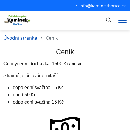
info@kaminekhorice.cz
Hledání
Me
Úvodní stránka
Ceník
Ceník
Celotýdenní docházka: 1500 Kč/měsíc
Stravné je účtováno zvlášť.
dopolední svačina 15 Kč
oběd 50 Kč
odpolední svačina 15 Kč