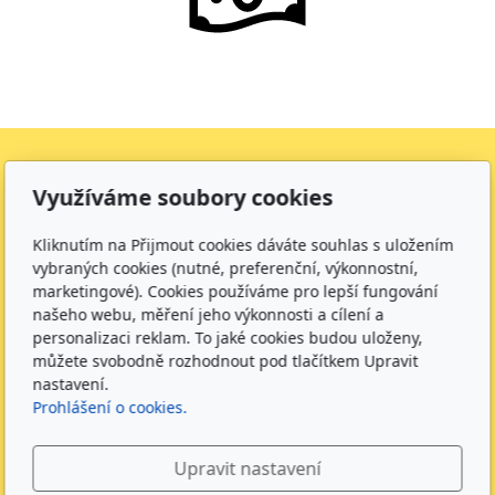
Využíváme soubory cookies
Adresa
Dětská skupina Kamínek Hořice
Kliknutím na Přijmout cookies dáváte souhlas s uložením
vybraných cookies (nutné, preferenční, výkonnostní,
Karla Kofránka 2342, 50801
marketingové). Cookies používáme pro lepší fungování
IČO:
60114100
našeho webu, měření jeho výkonnosti a cílení a
Číslo účtu:
19-1161153379/0800
personalizaci reklam. To jaké cookies budou uloženy,
můžete svobodně rozhodnout pod tlačítkem Upravit
Kontakt
nastavení.
Prohlášení o cookies.
+420 733 492 095 - Vedoucí DS
info@kaminekhorice.cz
Upravit nastavení